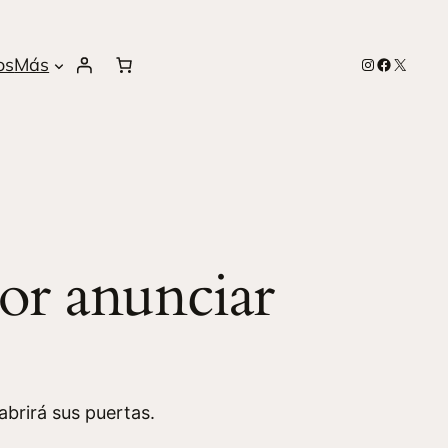
os
Más
Instagram
Facebook
X
or anunciar
brirá sus puertas.